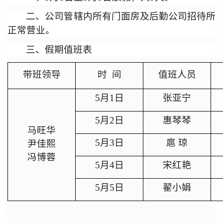
二、公司管辖内所有门面房及后勤公司招待所
正常营业。
三、假期值班表
带班领导
时
间
值班人员
5月1日
张亚宁
5月2日
惠琴琴
马旺华
5月3日
扈
琼
尹佳熙
冯博蓉
5月4日
宋红艳
5月5日
翟小娟